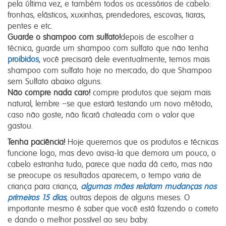
pela última vez, e também todos os acessórios de cabelo:
fronhas, elásticos, xuxinhas, prendedores, escovas, tiaras,
pentes e etc.
Guarde o shampoo com sulfato!
depois de escolher a
técnica, guarde um shampoo com sulfato que não tenha
proibidos
, você precisará dele eventualmente, temos mais
shampoo com sulfato hoje no mercado, do que Shampoo
sem Sulfato abaixo alguns.
Não compre nada caro!
compre produtos que sejam mais
natural, lembre –se que estará testando um novo método,
caso não goste, não ficará chateada com o valor que
gastou.
Tenha paciência!
Hoje queremos que os produtos e técnicas
funcione logo, mas devo avisa-la que demora um pouco, o
cabelo estranha tudo, parece que nada dá certo, mas não
se preocupe os resultados aparecem, o tempo varia de
criança para criança,
algumas mães relatam mudanças nos
primeiros 15 dias
, outras depois de alguns meses. O
importante mesmo é saber que você está fazendo o correto
e dando o melhor possível ao seu baby.