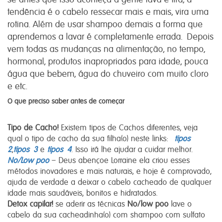
tendência é o cabelo ressecar mais e mais, vira uma
rotina. Além de usar shampoo demais a forma que
aprendemos a lavar é completamente errada. Depois
vem todas as mudanças na alimentação, no tempo,
hormonal, produtos inapropriados para idade, pouca
água que bebem, água do chuveiro com muito cloro
e etc.
O que preciso saber antes de começar
Tipo de Cacho!
Existem tipos de Cachos diferentes, veja
qual o tipo de cacho da sua filha(o) neste links:
tipos
2
,
tipos 3
e
tipos 4
. Isso irá lhe ajudar a cuidar melhor.
No/Low poo
– Deus abençoe Lorraine ela criou esses
métodos inovadores e mais naturais, e hoje é comprovado,
ajuda de verdade a deixar o cabelo cacheado de qualquer
idade mais saudáveis, bonitos e hidratados.
Detox capilar!
se aderir as técnicas
No/low poo
lave o
cabelo da sua cacheadinha(o) com shampoo com sulfato